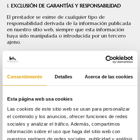
EXCLUSIÓN DE GARANTÍAS Y RESPONSABILIDAD
El prestador se exime de cualquier tipo de
responsabilidad derivada de la información publicada
en nuestro sitio web, siempre que esta información
haya sido manipulada o introducida por un tercero
ajeno.
Esta web ha sido revisada y probada para que
funcione correctamente. En principio, se puede
garantizar el correcto funcionamiento los 365 días del
año, 24 horas al día. Sin embargo, el prestador no
Consentimiento
Detalles
Acerca de las cookies
descarta la posibilidad de que existan determinados
errores de programación, o que sucedan causas de
fuerza mayor, catástrofes naturales, huelgas, o
circunstancias semejantes que hagan imposible el
Esta página web usa cookies
acceso a la página web.
Las cookies de este sitio web se usan para personalizar
PREMIUM INVERSIONES SALAMANCA SL
no otorga
el contenido y los anuncios, ofrecer funciones de redes
ninguna garantía ni se hace responsable, en ningún
sociales y analizar el tráfico. Además, compartimos
caso, de los daños y perjuicios de cualquier naturaleza
información sobre el uso que haga del sitio web con
que puedan salir a colación de la falta de
nuestros partners de redes sociales, publicidad y análisis
disponibilidad, mantenimiento y efectivo