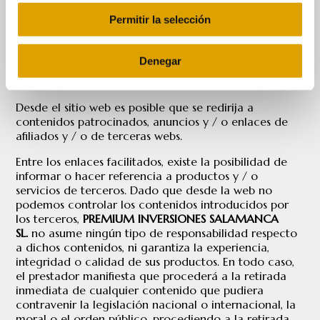
navegación, y desaparecen al terminar la sesión del
Permitir la selección
usuario. En ningún caso se utilizarán las cookies para
recoger información de carácter personal. para más
información, ver nuestra Política de Cookies .
Denegar
ENLACES
(LINKS)
Desde el sitio web es posible que se redirija a
contenidos patrocinados, anuncios y / o enlaces de
afiliados y / o de terceras webs.
Entre los enlaces facilitados, existe la posibilidad de
informar o hacer referencia a productos y / o
servicios de terceros. Dado que desde la web no
podemos controlar los contenidos introducidos por
los terceros,
PREMIUM INVERSIONES SALAMANCA
SL.
no asume ningún tipo de responsabilidad respecto
a dichos contenidos, ni garantiza la experiencia,
integridad o calidad de sus productos. En todo caso,
el prestador manifiesta que procederá a la retirada
inmediata de cualquier contenido que pudiera
contravenir la legislación nacional o internacional, la
moral o el orden público, procediendo a la retirada